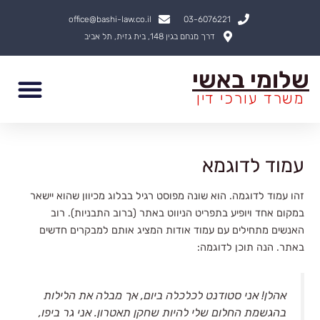
ילוג
office@bashi-law.co.il
03-6076221
תוכן
דרך מנחם בגין 148, בית גזית, תל אביב
שלומי באשי
משרד עורכי דין
עמוד לדוגמא
זהו עמוד לדוגמה. הוא שונה מפוסט רגיל בבלוג מכיוון שהוא יישאר
במקום אחד ויופיע בתפריט הניווט באתר (ברוב התבניות). רוב
האנשים מתחילים עם עמוד אודות המציג אותם למבקרים חדשים
באתר. הנה תוכן לדוגמה:
אהלן! אני סטודנט לכלכלה ביום, אך מבלה את הלילות
בהגשמת החלום שלי להיות שחקן תאטרון. אני גר ביפו,