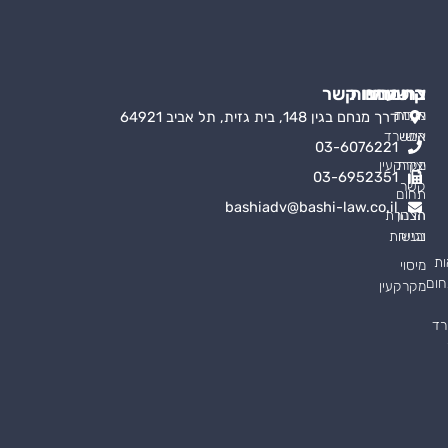
קישורים
התמחויות
צרו עמנו קשר
אודות
מעמד
דרך מנחם בגין 148, בית גזית, תל אביב 64921
אישי
המשרד
03-6076221
יצירת
מקרקעין
03-6952351
קשר
תחום
bashiadv@bashi-law.co.il
תכנון
הצהרת
ובניה
נגישות
ות
מיסוי
חום
מקרקעין
רד