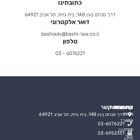
כתובתינו
דרך מנחם בגין 148, בית גזית, תל אביב 64921
דואר אלקטרוני
bashiadv@bashi-law.co.il
טלפון
6076221 - 03
קישורים
התמחויות
צרו עמנו קשר
אודות
מעמד
דרך מנחם בגין 148, בית גזית, תל אביב 64921
אישי
המשרד
03-6076221
יצירת
מקרקעין
03-6952351
קשר
תחום