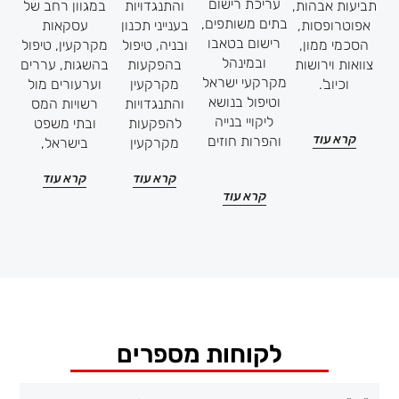
עריכת רישום
תביעות אבהות,
והתנגדויות
במגוון רחב של
בתים משותפים,
אפוטרופסות,
בענייני תכנון
עסקאות
רישום בטאבו
הסכמי ממון,
ובניה, טיפול
מקרקעין, טיפול
ובמינהל
צוואות וירושות
בהפקעות
בהשגות, עררים
מקרקעי ישראל
וכיוב'.
מקרקעין
וערעורים מול
וטיפול בנושא
והתנגדויות
רשויות המס
ליקויי בנייה
להפקעות
ובתי משפט
קרא עוד
והפרות חוזים
מקרקעין
בישראל,
קרא עוד
קרא עוד
קרא עוד
לקוחות מספרים