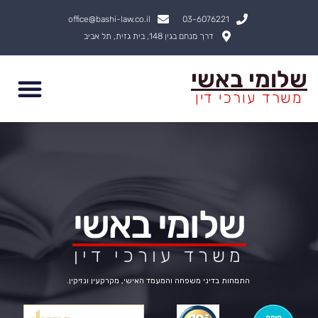
ילוג
office@bashi-law.co.il
03-6076221
תוכן
דרך מנחם בגין 148, בית גזית, תל אביב
שלומי באשי
משרד עורכי דין
שלומי באשי
משרד עורכי דין
התמחות בדיני משפחה והמעמד האישי, מקרקעין ונזיקין.