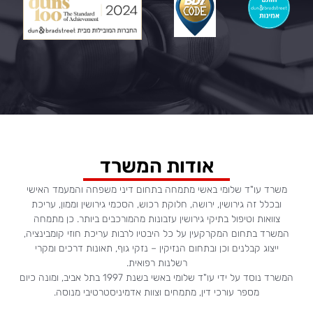
אודות המשרד
משרד עו"ד שלומי באשי מתמחה בתחום דיני משפחה והמעמד האישי
ובכלל זה גירושין, ירושה, חלוקת רכוש, הסכמי גירושין וממון, עריכת
צוואות וטיפול בתיקי גירושין עזבונות מהמורכבים ביותר. כן מתמחה
המשרד בתחום המקרקעין על כל היבטיו לרבות עריכת חוזי קומבינציה,
ייצוג קבלנים וכן ובתחום הנזיקין – נזקי גוף, תאונות דרכים ומקרי
רשלנות רפואית.
המשרד נוסד על ידי עו"ד שלומי באשי בשנת 1997 בתל אביב, ומונה כיום
מספר עורכי דין, מתמחים וצוות אדמיניסטרטיבי מנוסה.