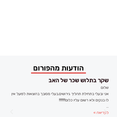
הודעות מהפורום
שקר בתלוש שכר של האב
מ
ש
מ
שלום
נ
ק
ז
אני ובעלי בתחילת תהליך גירושים.בעלי מסובך בהוצאות לפועל אין
מ
ר
ו
לו בנקים ולא רשום עליו כלום!!!!!!!!
ב
ב
נ
…
ה
ת
ו
לקריאה »
ל