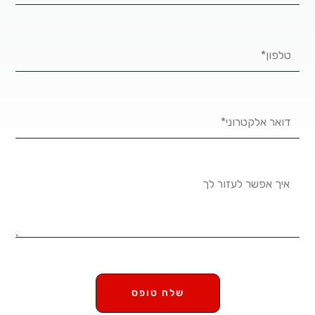
Phone
Number
Email
Address*
Message
שלח טופס