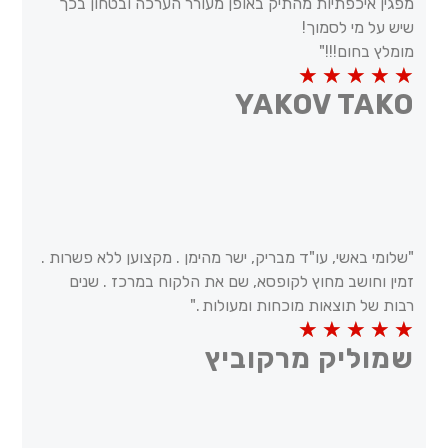
מפגין איכפתיות מהתיק באופן מעורר הערכה ובטחון בכך
שיש על מי לסמוך!
מומלץ בחום!!!"
5/5
★
★
★
★
★
YAKOV TAKO
"שלומי באשי, עו"ד מבריק, ישר מהימן . מקצוען ללא פשרות .
זמין וחושב מחוץ לקופסא, שם את הלקוח במרכז . שנים
רבות של תוצאות מוכחות ומעולות ."
5/5
★
★
★
★
★
שמוליק מרקוביץ