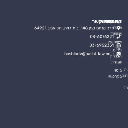
קישורים
התמחויות
צרו עמנו קשר
אודות
מעמד
דרך מנחם בגין 148, בית גזית, תל אביב 64921
אישי
המשרד
03-6076221
יצירת
מקרקעין
03-6952351
קשר
תחום
bashiadv@bashi-law.co.il
תכנון
הצהרת
ובניה
נגישות
ות
מיסוי
חום
מקרקעין
רד