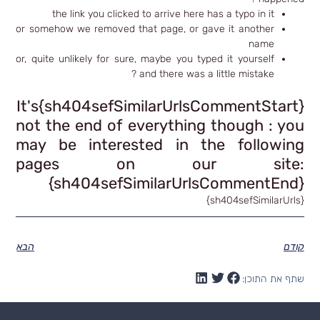
the link you clicked to arrive here has a typo in it
or somehow we removed that page, or gave it another
name
or, quite unlikely for sure, maybe you typed it yourself
and there was a little mistake ?
{sh404sefSimilarUrlsCommentStart}It's
not the end of everything though : you
may be interested in the following
pages on our site:
{sh404sefSimilarUrlsCommentEnd}
{sh404sefSimilarUrls}
קודם
הבא
שתף את התוכן: