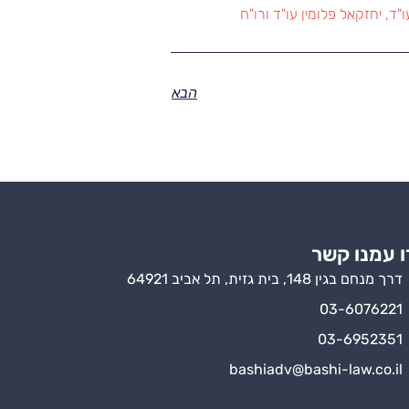
ד, יחזקאל פלומין עו"ד ורו"ח
הבא
ו עמנו קשר
דרך מנחם בגין 148, בית גזית, תל אביב 64921
03-6076221
03-6952351
bashiadv@bashi-law.co.il