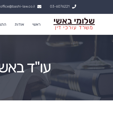
ילוג
office@bashi-law.co.il
03-6076221
תוכן
שלומי באשי
ראשי
אודות
התמח
משרד עורכי דין
עו"ד באש