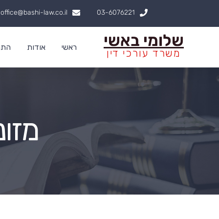
ילוג
office@bashi-law.co.il
03-6076221
תוכן
שלומי באשי
ראשי
אודות
התמ
משרד עורכי דין
מזו