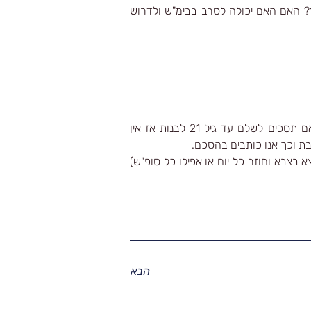
אני חותם הסכם גירושין עם אשתי. יש לנו 3 ילדים. האם אני יכול לדרוש שהכסף יעבור ישירות אליהם אחרי גיל 18? האם האם יכולה לסרב בבימ"ש ולדרוש
אם אנחנו עוסקים בהסכם גירושין אז תשובתי חייבת להיות כי כל מה שתסכימו בינכם לעניין זה יהיה מקובל – אם תסכים לשלם עד גיל 21 לבנות אז אין
בת וכך אנו כותבים בהסכם.
בצבא וחוזר כל יום או אפילו כל סופ"ש)
הבא