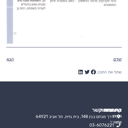
קודם
הבא
שתף את התוכן:
קישורים
התמחויות
צרו עמנו קשר
אודות
מעמד
דרך מנחם בגין 148, בית גזית, תל אביב 64921
אישי
המשרד
03-6076221