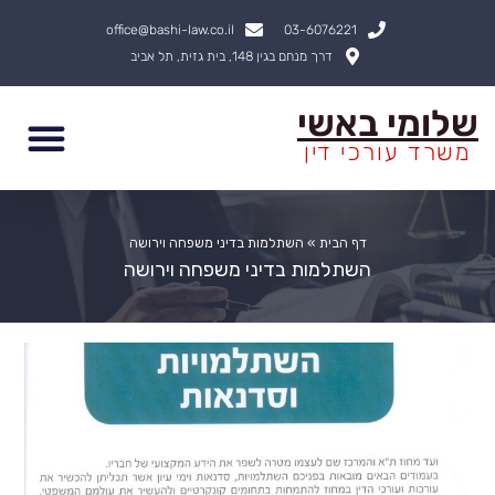
ילוג
office@bashi-law.co.il
03-6076221
תוכן
דרך מנחם בגין 148, בית גזית, תל אביב
שלומי באשי
משרד עורכי דין
דף הבית
»
השתלמות בדיני משפחה וירושה
השתלמות בדיני משפחה וירושה