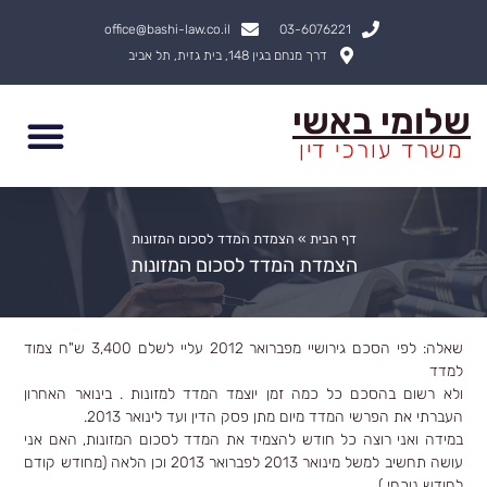
ילוג
office@bashi-law.co.il
03-6076221
תוכן
דרך מנחם בגין 148, בית גזית, תל אביב
שלומי באשי
משרד עורכי דין
דף הבית
»
הצמדת המדד לסכום המזונות
הצמדת המדד לסכום המזונות
שאלה: לפי הסכם גירושיי מפברואר 2012 עליי לשלם 3,400 ש"ח צמוד
למדד
ולא רשום בהסכם כל כמה זמן יוצמד המדד למזונות . בינואר האחרון
העברתי את הפרשי המדד מיום מתן פסק הדין ועד לינואר 2013.
במידה ואני רוצה כל חודש להצמיד את המדד לסכום המזונות, האם אני
עושה תחשיב למשל מינואר 2013 לפברואר 2013 וכן הלאה (מחודש קודם
לחודש נוכחי )