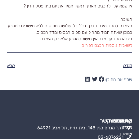
או שמא עליי להכניס תאריך ראשון תמיד את יום מתן פסק הדין ?
תשובה:
הצמדה למדד הינה בדרך כלל כל שלושה חודשים ללא חישובים למפרע.
כמובן שאתה תמיד מתחיל עם סכום הבסיס ומדד הבסיס.
זה לא מדד על מדד אין חישוב למפרע אלא רק הצמדה.
לשאלות נוספות הכנס לפורום
קודם
הבא
שתף את התוכן:
קישורים
התמחויות
צרו עמנו קשר
אודות
מעמד
דרך מנחם בגין 148, בית גזית, תל אביב 64921
אישי
המשרד
03-6076221